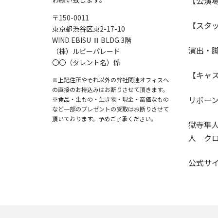
【公演
〒150-0011
【スタ
東京都渋谷区東2-17-10
WIND EBISU Ⅲ BLDG.3階
演出・
（株）ルビーパレード
〇〇（タレント名）係
【キャ
※上記住所やそれ以外の弊社関連オフィスへ
の直接のお持込みはお断りさせて頂きます。
リボーン
※食品・生もの・生き物・現金・高価なもの
など一部のプレゼントの受取はお断りさせて
頂いております。予めご了承ください。
獄寺隼人
人 ク
公式サ