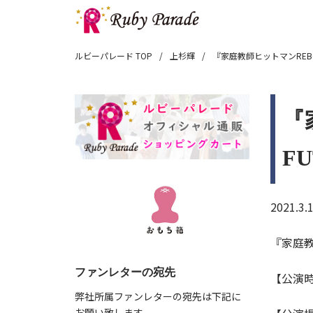
ルビーパレード TOP
上杉輝
『家庭教師ヒットマンREBORN!』t
『家
FU
2021.3.
『家庭教師
ファンレターの宛先
【公演時
弊社所属ファンレターの宛先は下記に
お願い致します。