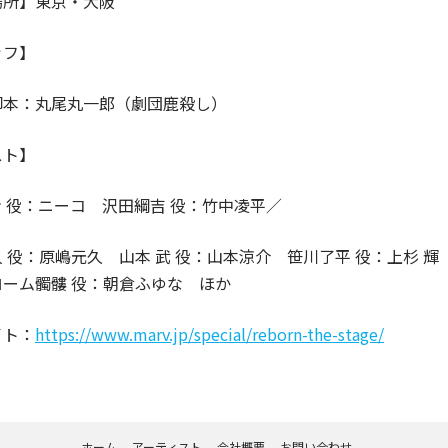
場所】東京・大阪
ッフ】
脚本：丸尾丸一郎（劇団鹿殺し）
スト】
 役：ニーコ 沢田綱吉 役：竹中凌平／
 役：原嶋元久 山本 武 役：山本涼介 笹川了平 役：上杉 輝 
ローム髑髏 役：朝倉ふゆな ほか
イト：
https://www.marv.jp/special/reborn-the-stage/
ホーム
アーティスト
会社概要
お問い合わせ