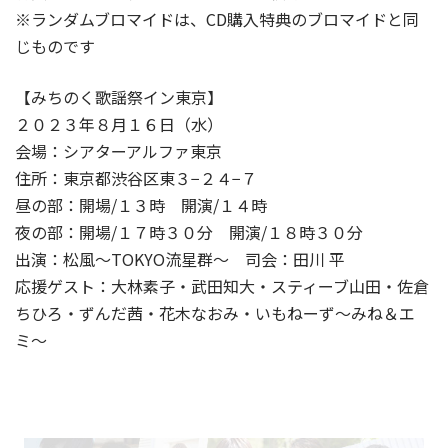
※ランダムブロマイドは、CD購入特典のブロマイドと同
じものです
【みちのく歌謡祭イン東京】
２０２３年８月１６日（水）
会場：シアターアルファ東京
住所：東京都渋谷区東３−２４−７
昼の部：開場/１３時 開演/１４時
夜の部：開場/１７時３０分 開演/１８時３０分
出演：松風〜TOKYO流星群〜 司会：田川 平
応援ゲスト：大林素子・武田知大・スティーブ山田・佐倉
ちひろ・ずんだ茜・花木なおみ・いもねーず〜みね＆エ
ミ〜