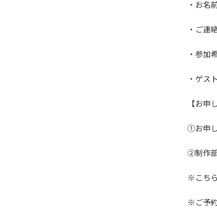
・お名
・ご連絡
・参加希
・ゲス
【お申
①お申
②制作
※こち
※ご予