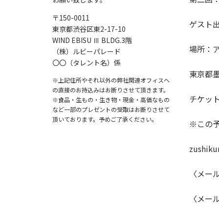
〒150-0011
ゲスト
東京都渋谷区東2-17-10
WIND EBISU Ⅲ BLDG.3階
場所：
（株）ルビーパレード
〇〇（タレント名）係
東京都墨
※上記住所やそれ以外の弊社関連オフィスへ
の直接のお持込みはお断りさせて頂きます。
チケット
※食品・生もの・生き物・現金・高価なもの
など一部のプレゼントの受取はお断りさせて
頂いております。予めご了承ください。
※この
zushiku
〈メー
〈メー