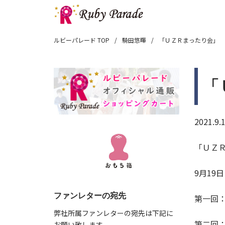
ルビーパレード TOP
騎田悠暉
「ＵＺＲまったり会」
「
2021.9.
「ＵＺ
9月19
ファンレターの宛先
第一回：
弊社所属ファンレターの宛先は下記に
第二回：
お願い致します。