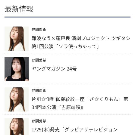
最新情報
野間愛希
難波なう×蓮戸良 演劇プロジェクト ツギタシ
第1回公演「ソラ使っちゃって」
野間愛希
ヤングマガジン 24号
野間愛希
片肌☆俱利伽羅紋紋一座「ざ☆くりもん」第
34回本公演『吉原端唄』
野間愛希
1/29(木)発売「グラビアザテレビジョン