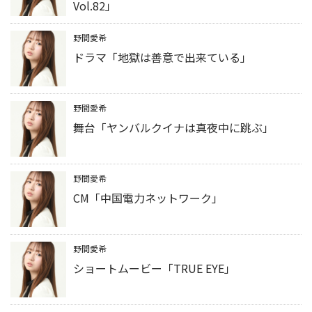
Vol.82」
野間愛希
ドラマ「地獄は善意で出来ている」
野間愛希
舞台「ヤンバルクイナは真夜中に跳ぶ」
野間愛希
CM「中国電力ネットワーク」
野間愛希
ショートムービー「TRUE EYE」