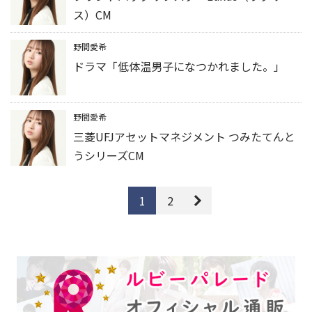
ス）CM
野間愛希
ドラマ「低体温男子になつかれました。」
野間愛希
三菱UFJアセットマネジメント つみたてんと
うシリーズCM
1
2