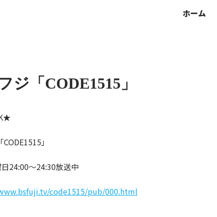
ホーム
Sフジ「CODE1515」
K★
CODE1515」
24:00～24:
30放送中
/www.bsfuji.tv/code1515/pub/000.html