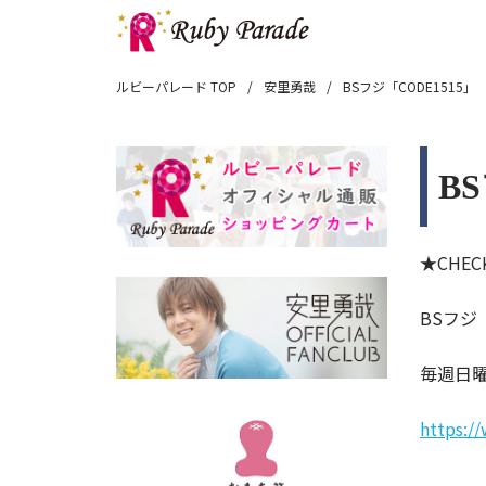
ルビーパレード TOP
安里勇哉
BSフジ「CODE1515」
B
★CHEC
BSフジ「
毎週日曜日
https:/