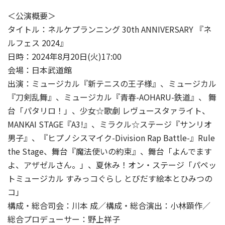
＜公演概要＞
タイトル：ネルケプランニング 30th ANNIVERSARY 『ネ
ルフェス 2024』
日時：2024年8月20日(火)17:00
会場：日本武道館
出演：ミュージカル『新テニスの王子様』、ミュージカル
『刀剣乱舞』、ミュージカル『青春-AOHARU-鉄道』、 舞
台「パタリロ！」、少女☆歌劇 レヴュースタァライト、
MANKAI STAGE『A3!』、ミラクル☆ステージ『サンリオ
男子』、『ヒプノシスマイク-Division Rap Battle-』Rule
the Stage、舞台『魔法使いの約束』、舞台「よんでます
よ、アザゼルさん。」、夏休み！オン・ステージ「パペッ
トミュージカル すみっコぐらし とびだす絵本とひみつの
コ」
構成・総合司会：川本 成／構成・総合演出：小林顕作／
総合プロデューサー：野上祥子