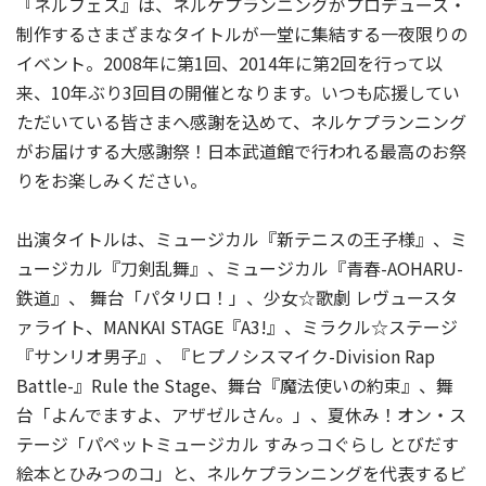
『ネルフェス』は、ネルケプランニングがプロデュース・
制作するさまざまなタイトルが一堂に集結する一夜限りの
イベント。2008年に第1回、2014年に第2回を行って以
来、10年ぶり3回目の開催となります。いつも応援してい
ただいている皆さまへ感謝を込めて、ネルケプランニング
がお届けする大感謝祭！日本武道館で行われる最高のお祭
りをお楽しみください。
出演タイトルは、ミュージカル『新テニスの王子様』、ミ
ュージカル『刀剣乱舞』、ミュージカル『青春-AOHARU-
鉄道』、 舞台「パタリロ！」、少女☆歌劇 レヴュースタ
ァライト、MANKAI STAGE『A3!』、ミラクル☆ステージ
『サンリオ男子』、『ヒプノシスマイク-Division Rap
Battle-』Rule the Stage、舞台『魔法使いの約束』、舞
台「よんでますよ、アザゼルさん。」、夏休み！オン・ス
テージ「パペットミュージカル すみっコぐらし とびだす
絵本とひみつのコ」と、ネルケプランニングを代表するビ