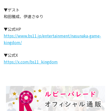
▼ゲスト
和田雅成、伊達さゆり
▼公式HP
https://www.bs11.jp/entertainment/nasunaka-game-
kingdom/
▼公式X
https://x.com/bs11_kingdom