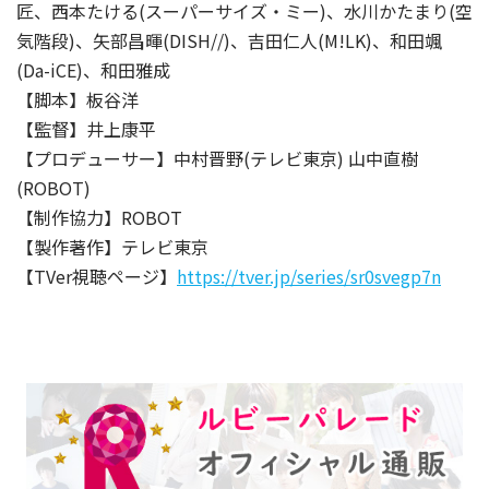
匠、西本たける(スーパーサイズ・ミー)、水川かたまり(空
気階段)、矢部昌暉(DISH//)、吉田仁人(M!LK)、和田颯
(Da-iCE)、和田雅成
【脚本】板谷洋
【監督】井上康平
【プロデューサー】中村晋野(テレビ東京) 山中直樹
(ROBOT)
【制作協力】ROBOT
【製作著作】テレビ東京
【TVer視聴ページ】
https://tver.jp/series/sr0svegp7n