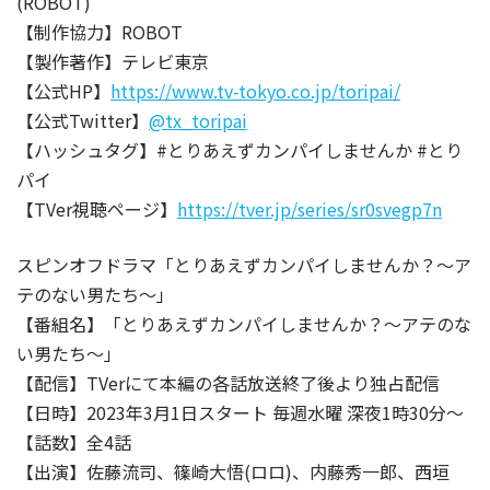
(ROBOT)
【制作協力】ROBOT
【製作著作】テレビ東京
【公式HP】
https://www.tv-tokyo.co.jp/toripai/
【公式Twitter】
@tx_toripai
【ハッシュタグ】#とりあえずカンパイしませんか #とり
パイ
【TVer視聴ページ】
https://tver.jp/series/sr0svegp7n
スピンオフドラマ「とりあえずカンパイしませんか？～ア
テのない男たち～」
【番組名】「とりあえずカンパイしませんか？～アテのな
い男たち～」
【配信】TVerにて本編の各話放送終了後より独占配信
【日時】2023年3月1日スタート 毎週水曜 深夜1時30分～
【話数】全4話
【出演】佐藤流司、篠崎大悟(ロロ)、内藤秀一郎、西垣