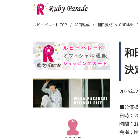
ルビーパレード TOP
和田雅成
和田雅成 1st ONEMAN
和
決
2025
■公演
日時：20
時間：1部
会場：