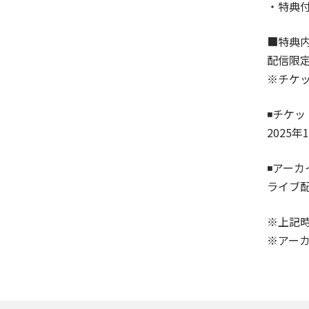
・特典付
■特典
配信限定
※チケ
◾チケッ
2025年
◾アーカ
ライブ配
※上記
※アー