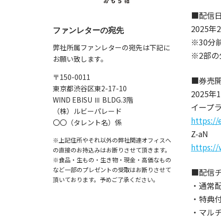
■配信
2025年
ファンレターの宛先
※30分
弊社所属ファンレターの宛先は下記に
※2部
お願い致します。
〒150-0011
■券売
東京都渋谷区東2-17-10
2025年
WIND EBISU Ⅲ BLDG.3階
イープ
（株）ルビーパレード
https:/
〇〇（タレント名）係
Z-aN
※上記住所やそれ以外の弊社関連オフィスへ
https:/
の直接のお持込みはお断りさせて頂きます。
※食品・生もの・生き物・現金・高価なもの
など一部のプレゼントの受取はお断りさせて
■配信
頂いております。予めご了承ください。
・通常配
・特典付
・マルチ