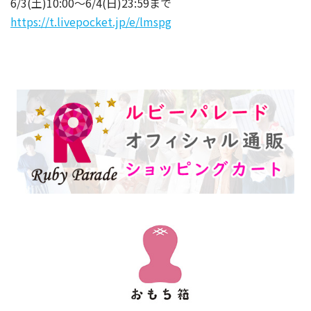
6/3(土)10:00〜6/4(日)23:59まで
https://t.livepocket.jp/e/lmspg