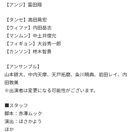
【アンジ】富田翔
【タンセ】高田晃宏
【ウィファ】内田岳志
【マンムン】中土井俊允
【フィギョン】大谷秀一郎
【カンソン】柊木智貴
【アンサンブル】
山本耕大、中内天摩、天戸拓磨、粂川暁典、岩田レイ、内
田敦美
※出演者は変更になる可能性がございます。
■スタッフ
脚本：赤澤ムック
演出：ほさかよう
ほか