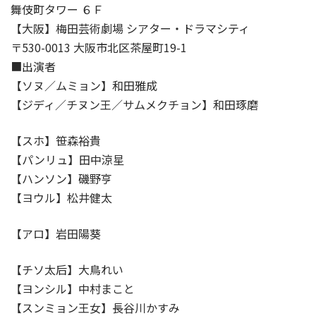
舞伎町タワー ６Ｆ
【大阪】梅田芸術劇場 シアター・ドラマシティ
〒530-0013 大阪市北区茶屋町19-1
■出演者
【ソヌ／ムミョン】和田雅成
【ジディ／チヌン王／サムメクチョン】和田琢磨
【スホ】笹森裕貴
【パンリュ】田中涼星
【ハンソン】磯野亨
【ヨウル】松井健太
【アロ】岩田陽葵
【チソ太后】大鳥れい
【ヨンシル】中村まこと
【スンミョン王女】長谷川かすみ