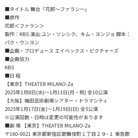
■タイトル 舞台「花郎～ファラン～」
■原作
花郎＜ファラン＞
製作：KBS 演出:ユン・ソンシク、キム・ヨンジョ 脚本：
パク・ウンヨン
■企画・プロデュース エイベックス・ピクチャーズ
■企画協力
KBS
■日 程
【東京】THEATER MILANO-Za
2025年1月8日(水)～1月13日(月・祝) 全10公演
【大阪】梅田芸術劇場シアター・ドラマシティ
2025年1月17日(金)～1月19日(日) 全5公演
※公演回数・日時は変更の可能性があります
■劇 場 【東京】THEATER MILANO-Za
〒160-0021 東京都新宿区歌舞伎町１丁目２９−１ 東急歌