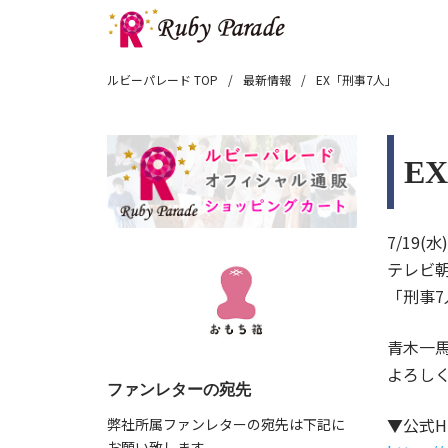
ルビーパレード TOP
最新情報
EX「刑事7人」
E
7/19(水)
テレビ
「刑事7
青木一
よろし
ファンレターの宛先
▼公式H
弊社所属ファンレターの宛先は下記に
お願い致します。