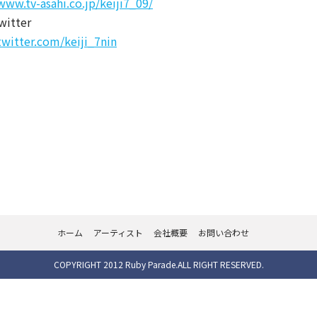
www.tv-asahi.co.jp/keiji7_09/
itter
twitter.com/keiji_7nin
ホーム
アーティスト
会社概要
お問い合わせ
COPYRIGHT 2012 Ruby Parade.ALL RIGHT RESERVED.