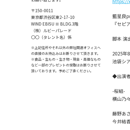
https:/
〒150-0011
藍星良pr
東京都渋谷区東2-17-10
『セピ
WIND EBISU Ⅲ BLDG.3階
（株）ルビーパレード
〇〇（タレント名）係
脚本 演
※上記住所やそれ以外の弊社関連オフィスへ
2025年
の直接のお持込みはお断りさせて頂きます。
※食品・生もの・生き物・現金・高価なもの
池袋シアタ
など一部のプレゼントの受取はお断りさせて
頂いております。予めご了承ください。
◆出演
-桜組-
横山乃
藤野あ
今井結