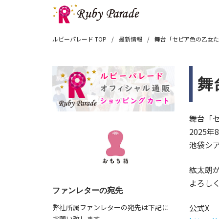
ルビーパレード TOP
最新情報
舞台「セピア色の乙女た
舞
舞台「
2025年
池袋シアタ
紘太朗
よろし
ファンレターの宛先
公式X
弊社所属ファンレターの宛先は下記に
お願い致します。