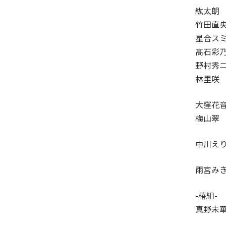
紘太朗
竹田直
星合ス
髙石彩
野村秀
林里咲
大窪花
梅山翠
中川え
雨宮み
-椿組-
真野未