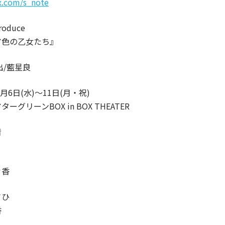
/x.com/s_note
oduce
ア色の乙女たち』
出/藍星良
8月6日(水)〜11日(月・祝)
ーグリーンBOX in BOX THEATER
者
々香
さひ
香