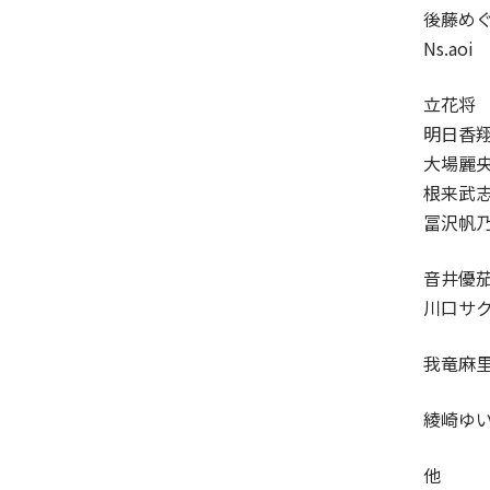
後藤め
Ns.aoi
立花将
明日香
大場麗
根来武
冨沢帆
音井優
川口サ
我竜麻
綾崎ゆ
他