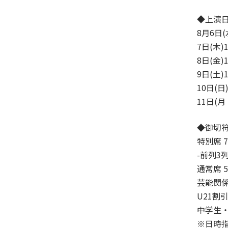
◆上演
8月6日(
7日(木)1
8日(金)1
9日(土)1
10日(日)
11日(月
◆御切
特別席 7
-前列3
通常席 5
芸能関係
U21割引
中学生・
※日時