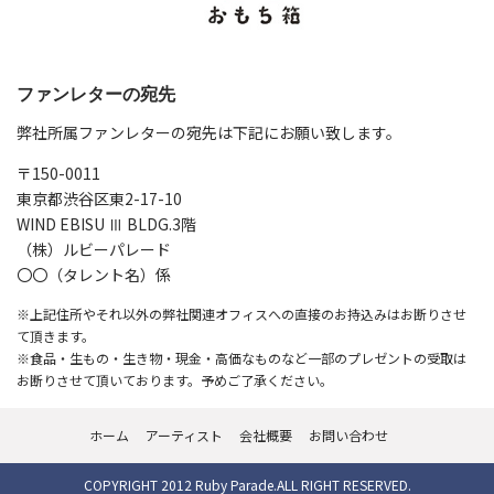
ファンレターの宛先
弊社所属ファンレターの宛先は下記にお願い致します。
〒150-0011
東京都渋谷区東2-17-10
WIND EBISU Ⅲ BLDG.3階
（株）ルビーパレード
〇〇（タレント名）係
※上記住所やそれ以外の弊社関連オフィスへの直接のお持込みはお断りさせ
て頂きます。
※食品・生もの・生き物・現金・高価なものなど一部のプレゼントの受取は
お断りさせて頂いております。予めご了承ください。
ホーム
アーティスト
会社概要
お問い合わせ
COPYRIGHT 2012 Ruby Parade.ALL RIGHT RESERVED.